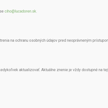
ese
ciho@lucadoren.sk
.
trenia na ochranu osobných údajov pred neoprávneným prístupom,
ykoľvek aktualizovať. Aktuálne znenie je vždy dostupné na tejt