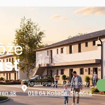
ôže
ásť
Adresa projektu - Košecké domy
ren.sk
018 64 Košeca, Slnečná