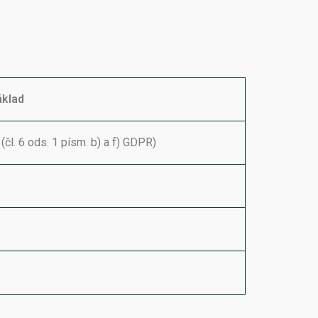
áklad
l. 6 ods. 1 písm. b) a f) GDPR)