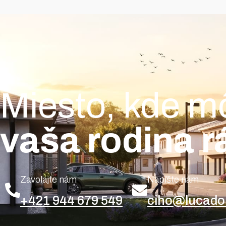
Miesto, kde m
vaša rodina r
Zavolajte nám
Napíšte nám
+421 944 679 549
ciho@lucado