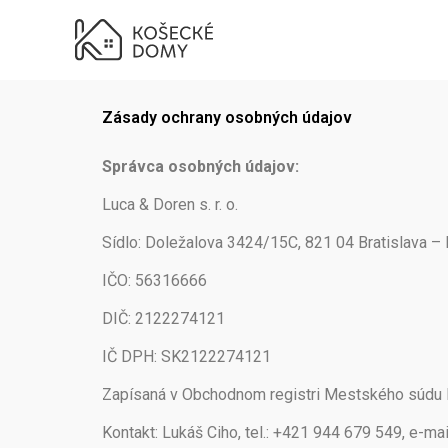
Zásady ochrany osobných úd
Preskočiť
na
obsah
Zásady ochrany osobných údajov
Správca osobných údajov:
Luca & Doren s. r. o.
Sídlo: Doležalova 3424/15C, 821 04 Bratislava –
IČO: 56316666
DIČ: 2122274121
IČ DPH: SK2122274121
Zapísaná v Obchodnom registri Mestského súdu Bra
Kontakt: Lukáš Ciho, tel.: +421 944 679 549, e-mai