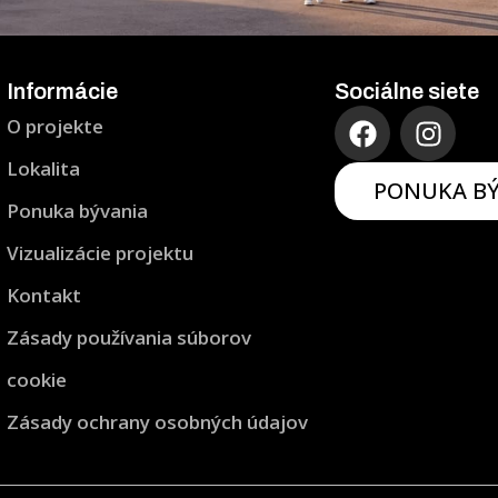
Informácie
Sociálne siete
F
I
O projekte
a
n
c
s
Lokalita
PONUKA B
e
t
Ponuka bývania
b
a
o
g
Vizualizácie projektu
o
r
Kontakt
k
a
m
Zásady používania súborov
cookie
Zásady ochrany osobných údajov