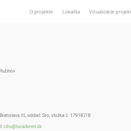
ajov
O projekte
Lokalita
Vizualizácie projek
 Ružinov
tislava III, oddiel: Sro, vložka č. 179187/B
l:
ciho@lucadoren.sk