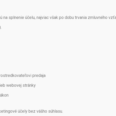
na splnenie účelu, najviac však po dobu trvania zmluvného vzť
.
prostredkovateľovi predaja
ieb webovej stránky
zákon
ketingové účely bez vášho súhlasu.